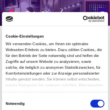
Cookie-Einstellungen
Zeitloses Design mit Persönlichkeit
Wir verwenden Cookies, um Ihnen ein optimales
Webseiten-Erlebnis zu bieten. Dazu zählen Cookies, die
für den Betrieb der Seite notwendig sind und helfen die
arsunikum
steht für
die Kunst der
Zugriffe auf unsere Website zu analysieren, sowie
Einzigartigkeit, für Design-Ideen mit
solche, die lediglich zu anonymen Statistikzwecken, für
Persönlichkeit
. Denn erst die
Individualität
Komforteinstellungen oder zur Anzeige personalisierter
Inhalte genutzt werden. Sie können selbst entscheiden,
eines Unikats
macht das Design einzigartig.
welche Kategorien Sie zulassen möchten. Bitte beachten
Sie, dass auf Basis Ihrer Einstellungen womöglich nicht
Design und Beleuchtung sind meine
mehr alle Funktionalitäten der Seite zur Verfügung
Einwilligungsauswahl
Leidenschaft seit 1997. Die Kollektion der
stehen. Sie geben Einwilligung zu unseren Cookies,
Notwendig
wenn Sie unsere Webseite weiterhin nutzen. Weitere