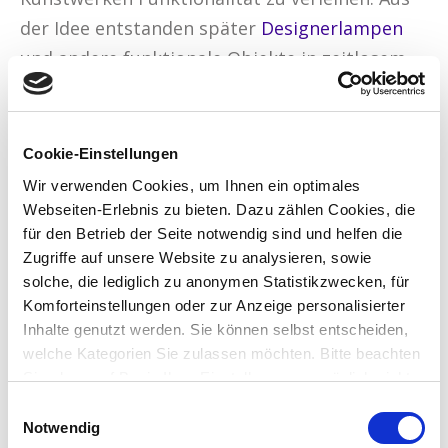
der Idee entstanden später
Designerlampen
und andere funktionale Objekte in zeitlosem
Design.
Ausbildung und Beruf
Cookie-Einstellungen
Wir verwenden Cookies, um Ihnen ein optimales
Meine berufliche Laufbahn begann ich
Webseiten-Erlebnis zu bieten. Dazu zählen Cookies, die
klassisch mit einer Ausbildung zum
für den Betrieb der Seite notwendig sind und helfen die
Werbekaufmann. Im Anschluß an meine
Zugriffe auf unsere Website zu analysieren, sowie
solche, die lediglich zu anonymen Statistikzwecken, für
Ausbildung habe ich einige Jahre in den USA, in
Komforteinstellungen oder zur Anzeige personalisierter
Columbus, Ohio, gelebt. Dort arbeitete ich als
Inhalte genutzt werden. Sie können selbst entscheiden,
Management-Assistant eines
welche Kategorien Sie zulassen möchten. Bitte beachten
Werbemittelunternehmens im Bereich Direkt-
Sie, dass auf Basis Ihrer Einstellungen womöglich nicht
mehr alle Funktionalitäten der Seite zur Verfügung
Marketing und Vertrieb.
Einwilligungsauswahl
stehen. Sie geben Einwilligung zu unseren Cookies,
Notwendig