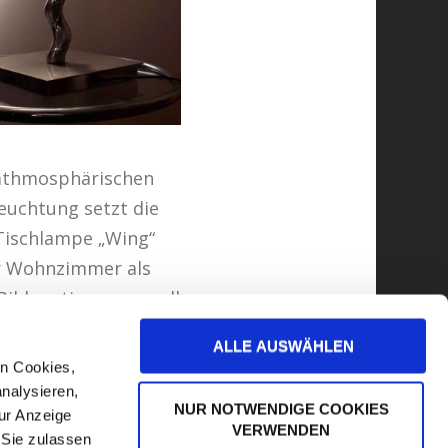
 athmosphärischen
euchtung setzt die
Tischlampe „Wing“
r Wohnzimmer als
 Bilder stimmungsvoll
ALLE AUSWÄHLEN
en Cookies,
analysieren,
NUR NOTWENDIGE COOKIES
zur Anzeige
VERWENDEN
 Sie zulassen