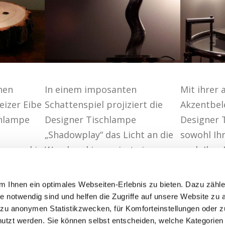
hen
In einem imposanten
Mit ihrer
izer Eibe
Schattenspiel projiziert die
Akzentbel
chlampe
Designer Tischlampe
Designer 
„Shadowplay“ das Licht an die
sowohl Ih
warovski-
Wand und inszeniert eine
auch Ihre
t ist.
stimmungsvolle
in Szene.
Bildbeleuchtung.
 Ihnen ein optimales Webseiten-Erlebnis zu bieten. Dazu zähl
ite notwendig sind und helfen die Zugriffe auf unsere Website zu 
h zu anonymen Statistikzwecken, für Komforteinstellungen oder 
enutzt werden. Sie können selbst entscheiden, welche Kategorien