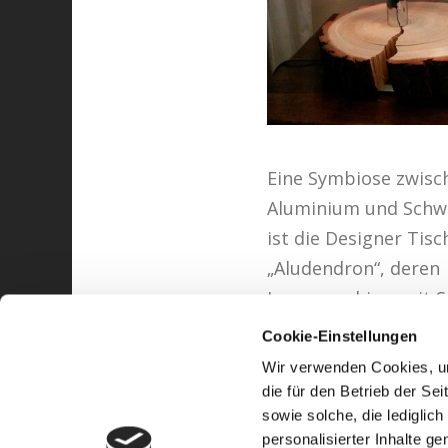
Eine Symbiose zwisc
Aluminium und Schwe
ist die Designer Tis
„Aludendron“, deren
Lampenschirm mit S
Strasssteinen veredel
Cookie-Einstellungen
Wir verwenden Cookies, um
die für den Betrieb der Se
sowie solche, die lediglic
personalisierter Inhalte g