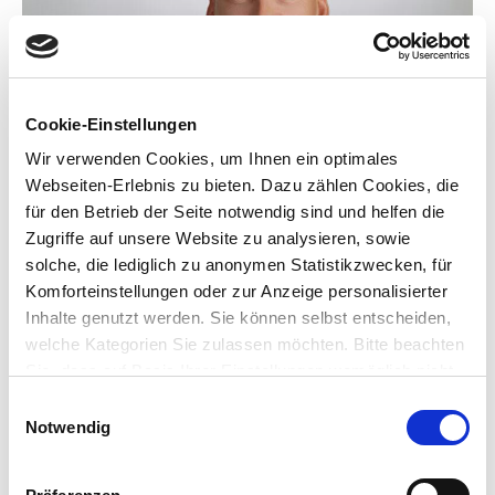
Cookie-Einstellungen
Wir verwenden Cookies, um Ihnen ein optimales
Webseiten-Erlebnis zu bieten. Dazu zählen Cookies, die
für den Betrieb der Seite notwendig sind und helfen die
Zugriffe auf unsere Website zu analysieren, sowie
solche, die lediglich zu anonymen Statistikzwecken, für
Herr
Frau
Komforteinstellungen oder zur Anzeige personalisierter
Inhalte genutzt werden. Sie können selbst entscheiden,
Vorname*
welche Kategorien Sie zulassen möchten. Bitte beachten
Sie, dass auf Basis Ihrer Einstellungen womöglich nicht
mehr alle Funktionalitäten der Seite zur Verfügung
Einwilligungsauswahl
stehen. Sie geben Einwilligung zu unseren Cookies,
Notwendig
Nachname*
wenn Sie unsere Webseite weiterhin nutzen. Weitere
Informationen finden Sie in unseren